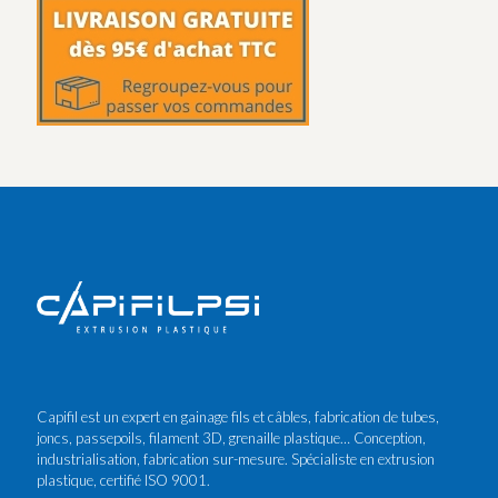
Capifil est un expert en gainage fils et câbles, fabrication de tubes,
joncs, passepoils, filament 3D, grenaille plastique… Conception,
industrialisation, fabrication sur-mesure. Spécialiste en extrusion
plastique, certifié ISO 9001.