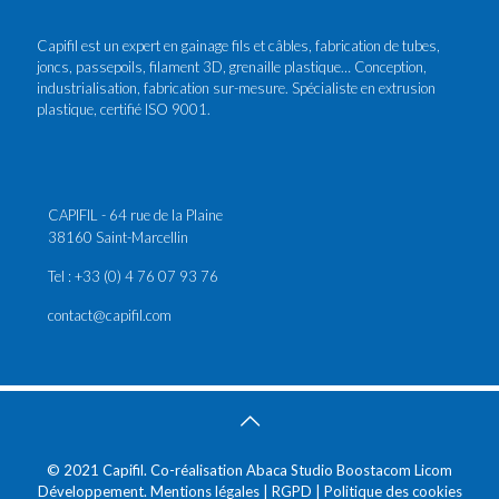
Capifil est un expert en gainage fils et câbles, fabrication de tubes,
joncs, passepoils, filament 3D, grenaille plastique… Conception,
industrialisation, fabrication sur-mesure. Spécialiste en extrusion
plastique, certifié ISO 9001.
CAPIFIL - 64 rue de la Plaine
38160 Saint-Marcellin
Tel : +33 (0) 4 76 07 93 76
contact@capifil.com
© 2021 Capifil. Co-réalisation
Abaca Studio
Boostacom
Licom
Développement
.
Mentions légales
|
RGPD
|
Politique des cookies