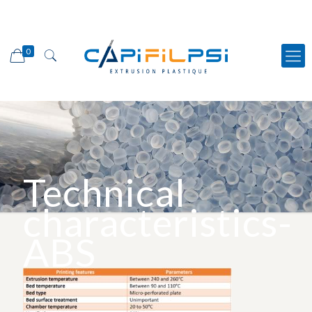
0
Technical
characteristics-
ABS